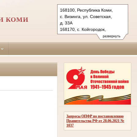
168100, Республика Коми,
с. Визинга, ул. Советская,
И КОМИ
д. 33А
168170, с. Койгородок,
ул. Мира, д. 1а
развернуть
Тел.: (82131) 9-27-78
(82132) 9-51-12
sysola.komi@sudrf.ru
kgrdsud.komi@sudrf.ru
показать на карте
Запросы ОПФР по постановлению
Правительства РФ от 28.06.2021 №
1037