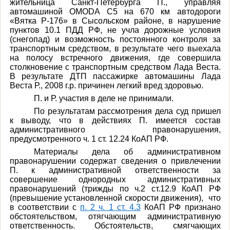
жительница Санкт-Петербурга П., управляя
автомашиной
ОМО
D
А С5
на 670 км автодороги
«Вятка Р-176» в Сысольском районе, в нарушение
пунктов 10.1 ПДД РФ,
не учла дорожные условия
(снегопад) и возможность постоянного контроля за
транспортным средством, в результате чего выехала
на полосу встречного движения, где совершила
столкновение с транспортным средством Лада Веста.
В
результате ДТП пассажирке автомашины
Лада
Веста
Р., 2008 г.р. причинен легкий вред здоровью
.
П. и Р. участия в деле не принимали.
По результатам рассмотрения дела суд пришел
к выводу, что в действиях П. имеется состав
административного правонарушения,
предусмотренного ч. 1 ст. 12.24 КоАП РФ.
Материалы дела об административном
правонарушении содержат сведения о привлечении
П.
к административной ответственности за
совершение однородных административных
правонарушений (трижды по ч.2 ст.12.9 КоАП РФ
(превышение установленной скорости движения), что
в соответствии с
п. 2 ч. 1 ст. 4.3
КоАП РФ признано
обстоятельством, отягчающим административную
ответственность.
Обстоятельств, смягчающих